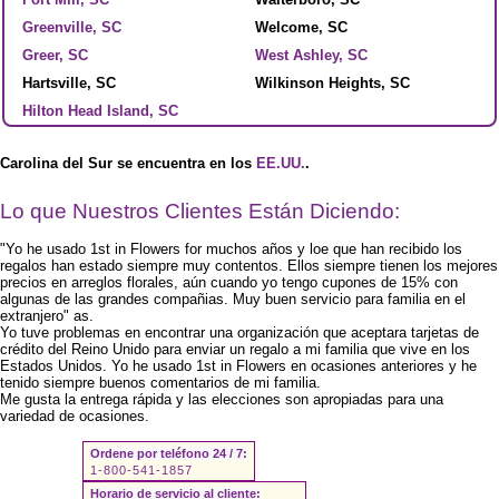
Greenville, SC
Welcome, SC
Greer, SC
West Ashley, SC
Hartsville, SC
Wilkinson Heights, SC
Hilton Head Island, SC
Carolina del Sur se encuentra en los
EE.UU.
.
Lo que Nuestros Clientes Están Diciendo:
"Yo he usado 1st in Flowers for muchos años y loe que han recibido los
regalos han estado siempre muy contentos. Ellos siempre tienen los mejores
precios en arreglos florales, aún cuando yo tengo cupones de 15% con
algunas de las grandes compañias. Muy buen servicio para familia en el
extranjero" as.
Yo tuve problemas en encontrar una organización que aceptara tarjetas de
crédito del Reino Unido para enviar un regalo a mi familia que vive en los
Estados Unidos. Yo he usado 1st in Flowers en ocasiones anteriores y he
tenido siempre buenos comentarios de mi familia.
Me gusta la entrega rápida y las elecciones son apropiadas para una
variedad de ocasiones.
Ordene por teléfono 24 / 7:
1-800-541-1857
Horario de servicio al cliente: