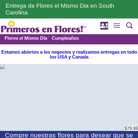
Entrega de Flores el Mismo Dia en South
Carolina
Flores el Mismo Día
Cumpleaños
Funerales y Condolencia
Amor y romance
Estamos abiertos a los negocios y realizamos entregas en todo
los USA y Canada
$79.95
Compre nuestras flores para desear que se