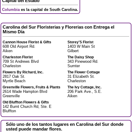
Capital del Estado
Columbia
es la capital de South Carolina.
Carolina del Sur Floristerias y Florerias con Entrega el
Mismo Día
Cannon House Florist & Gifts
Storey'S Florist
608 Old Airport Rd.
1403 W Main St
Aiken
Gilbert
Charleston Florist
The Daisy Shop
709 St Andrews Blvd
343 Pinewood Rd.
Charleston
Sumter
Flowers By Richard, Inc.
The Flower Cottage
2817 Oak St.
31 Elizabeth St.
Myrtle Beach
Charleston
Greenville Flowers, Fruits & Plants
The Ivy Cottage, Inc.
2614 Wade Hampton Blvd
206 Park Ave., S.E.
Greenville
Aiken
Old Bluffton Flowers & Gifts
142 Burnt Church Rd, Ste. E
Bluffton
Sólo uno de los tantos lugares en Carolina del Sur donde
usted puede mandar flores.