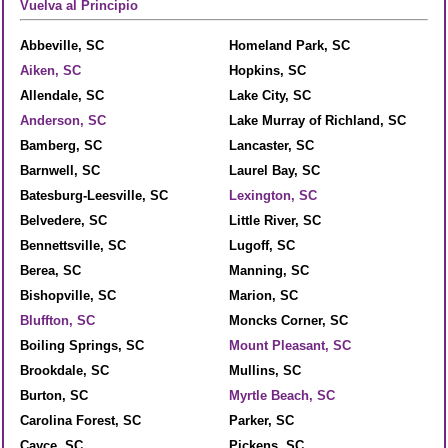
Vuelva al Principio
Abbeville, SC
Homeland Park, SC
Aiken, SC
Hopkins, SC
Allendale, SC
Lake City, SC
Anderson, SC
Lake Murray of Richland, SC
Bamberg, SC
Lancaster, SC
Barnwell, SC
Laurel Bay, SC
Batesburg-Leesville, SC
Lexington, SC
Belvedere, SC
Little River, SC
Bennettsville, SC
Lugoff, SC
Berea, SC
Manning, SC
Bishopville, SC
Marion, SC
Bluffton, SC
Moncks Corner, SC
Boiling Springs, SC
Mount Pleasant, SC
Brookdale, SC
Mullins, SC
Burton, SC
Myrtle Beach, SC
Carolina Forest, SC
Parker, SC
Cayce, SC
Pickens, SC