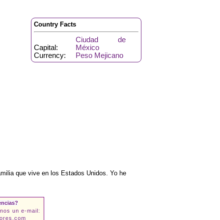
Country Facts
Ciudad de
Capital:
México
Currency:
Peso Mejicano
amilia que vive en los Estados Unidos. Yo he
encias?
nos un e-mail:
lores.com