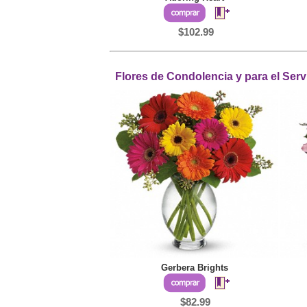
$102.99
Flores de Condolencia y para el Serv
Gerbera Brights
$82.99