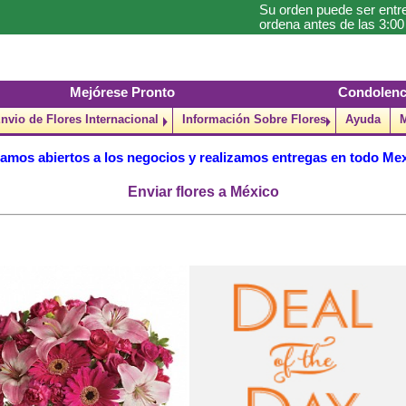
Su orden puede ser entre
ordena antes de las 3:0
Mejórese Pronto
Condolenc
nvio de Flores Internacional
Información Sobre Flores
Ayuda
amos abiertos a los negocios y realizamos entregas en todo Me
Enviar flores a México