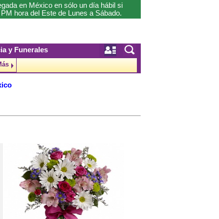
gada en México en sólo un día hábil si
0 PM hora del Este de Lunes a Sábado.
ia y Funerales
Más
xico