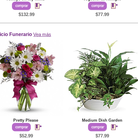
$132.99
$77.99
icio Funerario
Vea más
Pretty Please
Medium Dish Garden
$52.99
$77.99