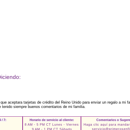
iciendo:
ue aceptara tarjetas de crédito del Reino Unido para enviar un regalo a mi f
e tenido siempre buenos comentarios de mi familia.
 / 7:
Horario de servicio al cliente:
Comentarios o Suger
8 AM - 5 PM CT Lunes - Viernes
Haga clic aquí para mandar
servicio@primerosenf
9 AM - 1 PM CT Sábado