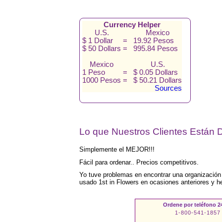
Currency Helper
U.S.
Mexico
$ 1 Dollar
=
19.92 Pesos
$ 50 Dollars
=
995.84 Pesos
Mexico
U.S.
1 Peso
=
$ 0.05 Dollars
1000 Pesos
=
$ 50.21 Dollars
Sources
Lo que Nuestros Clientes Están D
Simplemente el MEJOR!!!
Fácil para ordenar.. Precios competitivos.
Yo tuve problemas en encontrar una organización q
usado 1st in Flowers en ocasiones anteriores y h
Ordene por teléfono 24
1-800-541-1857