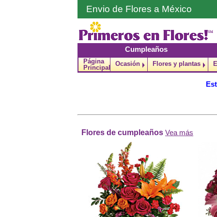
Envio de Flores a México
Cumpleaños
Página
Ocasión
Flores y plantas
E
Principal
Est
Flores de cumpleaños
Vea más