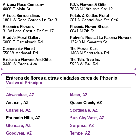
Arizona Rose Company
P.J.'s Flowers & Gifts
4068 E Main St
7828 N 19th Ave Ste 12
Artistic Surroundings
Petals & Kettles Floral
1801 W Rose Garden Ln Ste 3
201 N Central Ave Ste Cc6
Blooming Flowers
Phoenix Flower Shops
31 W Lone Cactus Dr Ste 17
6041 N 7th St
Brady's Floral Gallery
Robyn's Nest at La Paloma Flowers
6000 E Camelback Rd
13240 N. Seventh St.
Community Florist
The Flower Cart
550 W Mcdowell Rd
1408 N Scottsdale Rd
Exclusive Flowers And Gifts
The Tulip Tree Inc
9440 W Peoria Ave
5933 W Bell Rd
Entrega de flores a otras ciudades cerca de Phoenix
Vuelva al Principio
Ahwatukee, AZ
Mesa, AZ
Anthem, AZ
Queen Creek, AZ
Chandler, AZ
Scottsdale, AZ
Fountain Hills, AZ
Sun City West, AZ
Glendale, AZ
Surprise, AZ
Goodyear, AZ
Tempe, AZ