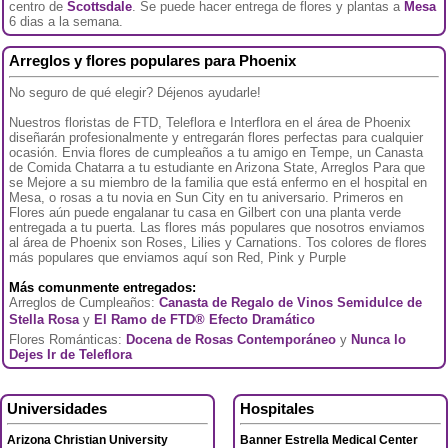
centro de
Scottsdale
. Se puede hacer entrega de flores y plantas a
Mesa
6 dias a la semana.
Arreglos y flores populares para Phoenix
No seguro de qué elegir? Déjenos ayudarle!
Nuestros floristas de FTD, Teleflora e Interflora en el área de Phoenix
diseñarán profesionalmente y entregarán flores perfectas para cualquier
ocasión. Envia flores de cumpleaños a tu amigo en Tempe, un Canasta
de Comida Chatarra a tu estudiante en Arizona State, Arreglos Para que
se Mejore a su miembro de la familia que está enfermo en el hospital en
Mesa, o rosas a tu novia en Sun City en tu aniversario. Primeros en
Flores aún puede engalanar tu casa en Gilbert con una planta verde
entregada a tu puerta. Las flores más populares que nosotros enviamos
al área de Phoenix son Roses, Lilies y Carnations. Tos colores de flores
más populares que enviamos aquí son Red, Pink y Purple
Más comunmente entregados:
Arreglos de Cumpleaños:
Canasta de Regalo de Vinos Semidulce de
Stella Rosa
y
El Ramo de FTD® Efecto Dramático
Flores Románticas:
Docena de Rosas Contemporáneo
y
Nunca lo
Dejes Ir de Teleflora
Universidades
Hospitales
Arizona Christian University
Banner Estrella Medical Center