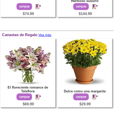
Hermoso susurro
$74.99
$144.99
Canastas de Regalo
Vea más
El floreciente romance de
Teleflora
Dulce como una margarita
$69.99
$29.99