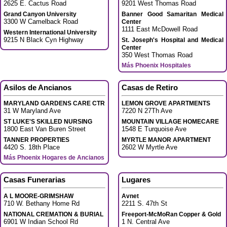
2625 E. Cactus Road
9201 West Thomas Road
Grand Canyon University
Banner Good Samaritan Medical
3300 W Camelback Road
Center
1111 East McDowell Road
Western International University
9215 N Black Cyn Highway
St. Joseph's Hospital and Medical
Center
350 West Thomas Road
Más Phoenix Hospitales
Asilos de Ancianos
Casas de Retiro
MARYLAND GARDENS CARE CTR
LEMON GROVE APARTMENTS
31 W Maryland Ave
7220 N 27Th Ave
ST LUKE'S SKILLED NURSING
MOUNTAIN VILLAGE HOMECARE
1800 East Van Buren Street
1548 E Turquoise Ave
TANNER PROPERTIES
MYRTLE MANOR APARTMENT
4420 S. 18th Place
2602 W Myrtle Ave
Más Phoenix Hogares de Ancianos
Casas Funerarias
Lugares
A L MOORE-GRIMSHAW
Avnet
710 W. Bethany Home Rd
2211 S. 47th St
NATIONAL CREMATION & BURIAL
Freeport-McMoRan Copper & Gold
6901 W Indian School Rd
1 N. Central Ave