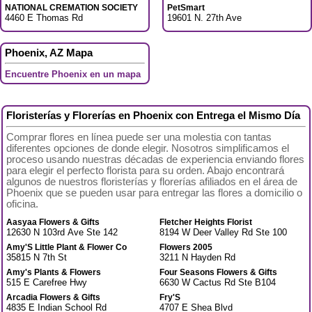
NATIONAL CREMATION SOCIETY
PetSmart
4460 E Thomas Rd
19601 N. 27th Ave
Phoenix, AZ Mapa
Encuentre Phoenix en un mapa
Floristerías y Florerías en Phoenix con Entrega el Mismo Día
Comprar flores en línea puede ser una molestia con tantas
diferentes opciones de donde elegir. Nosotros simplificamos el
proceso usando nuestras décadas de experiencia enviando flores
para elegir el perfecto florista para su orden. Abajo encontrará
algunos de nuestros floristerías y florerías afiliados en el área de
Phoenix que se pueden usar para entregar las flores a domicilio o
oficina.
Aasyaa Flowers & Gifts
Fletcher Heights Florist
12630 N 103rd Ave Ste 142
8194 W Deer Valley Rd Ste 100
Amy'S Little Plant & Flower Co
Flowers 2005
35815 N 7th St
3211 N Hayden Rd
Amy's Plants & Flowers
Four Seasons Flowers & Gifts
515 E Carefree Hwy
6630 W Cactus Rd Ste B104
Arcadia Flowers & Gifts
Fry'S
4835 E Indian School Rd
4707 E Shea Blvd