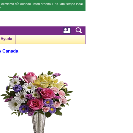
 el mismo día cuando usted ordena 11:00 am tiempo local
o
Ayuda
 y Canada