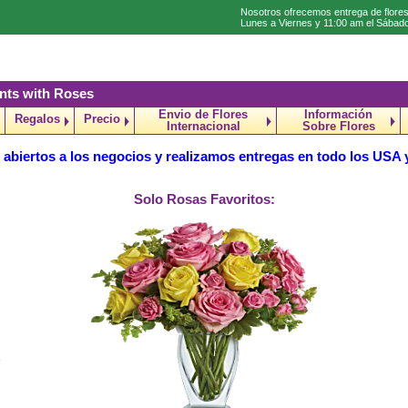
Nosotros ofrecemos entrega de flores
Lunes a Viernes y 11:00 am el Sábad
nts with Roses
Envio de Flores
Información
Regalos
Precio
Internacional
Sobre Flores
abiertos a los negocios y realizamos entregas en todo los USA
Solo Rosas Favoritos: