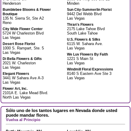
Henderson
Minden
Bumblebee Blooms & Flower
Sun City-Summerlin Florist
9442 Del Webb Blvd
Boutique
135 N. Sierra St, Ste A2
Las Vegas
Reno
Thran's Flowers
2175 Lake Tahoe Blvd
City Wide Flower Center
5724 W Charleston Blvd
South Lake Tahoe
Las Vegas
U.S. Flowers & Silks
6115 W. Sahara Ave.
Desert Rose Florist
1000 S. Rampart, Ste. 5
Las Vegas
Las Vegas
We Luv Flowers By Faith
1221 S Main St
Di Bella Flowers & Gifts
2021 W. Charleston
Las Vegas
Las Vegas
Windmill Floral Expressions
8140 S Eastern Ave Ste 3
Elegant Flowers
3441 W Sahara Ave A-3
Las Vegas
Las Vegas
Flower Art, Inc.
2101A E. Lake Mead Blvd.
North Las Vegas
Sólo uno de los tantos lugares en Nevada donde usted
puede mandar flores.
Vuelva al Principio