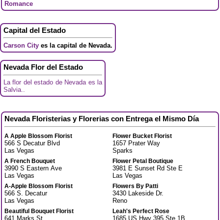
Romance
Capital del Estado
Carson City
es la capital de Nevada.
Nevada Flor del Estado
La flor del estado de Nevada es la
Salvia..
Nevada Floristerias y Florerias con Entrega el Mismo Día
A Apple Blossom Florist
Flower Bucket Florist
566 S Decatur Blvd
1657 Prater Way
Las Vegas
Sparks
A French Bouquet
Flower Petal Boutique
3990 S Eastern Ave
3981 E Sunset Rd Ste E
Las Vegas
Las Vegas
A-Apple Blossom Florist
Flowers By Patti
566 S. Decatur
3430 Lakeside Dr.
Las Vegas
Reno
Beautiful Bouquet Florist
Leah's Perfect Rose
641 Marks St.
1685 US Hwy 395 Ste 1B