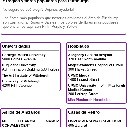
Arreglos y flores populares para Pittsburgh
No seguro de qué elegir? Déjenos ayudarle!
Las flores más populares que nosotros enviamos al área de Pittsburgh
son Carnations, Roses y Daisies. Tos colores de flores más populares
que enviamos aquí son Pink, Purple y Yellow
Universidades
Hospitales
Carnegie Mellon University
Allegheny General Hospital
5000 Forbes Avenue
320 East North Avenue
Duquesne University
Magee-Womens Hospital of UPMC
Administration Building 600 Forbes Avenue
300 Halket Street
The Art Institute of Pittsburgh
UPMC Mercy
1400 Locust Street
University of Pittsburgh
4200 Fifth Avenue
UPMC-University of Pittsburgh
Medical Center
200 Lothrop Street
Más Pittsburgh Hospitales
Asilos de Ancianos
Casas de Retiro
MT LEBANON MANOR
LINROY PERSONAL CARE HOME
405 Zara St
CONVALESCENT