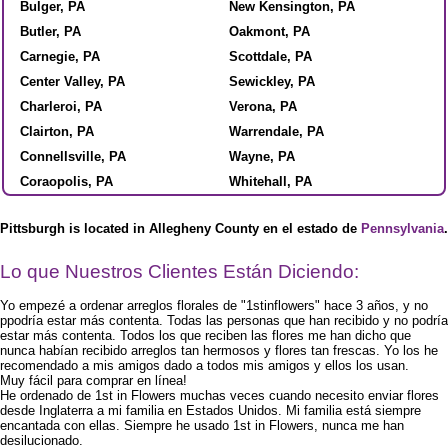
Bulger, PA
New Kensington, PA
Butler, PA
Oakmont, PA
Carnegie, PA
Scottdale, PA
Center Valley, PA
Sewickley, PA
Charleroi, PA
Verona, PA
Clairton, PA
Warrendale, PA
Connellsville, PA
Wayne, PA
Coraopolis, PA
Whitehall, PA
Pittsburgh is located in Allegheny County en el estado de
Pennsylvania
.
Lo que Nuestros Clientes Están Diciendo:
Yo empezé a ordenar arreglos florales de "1stinflowers" hace 3 años, y no
ppodría estar más contenta. Todas las personas que han recibido y no podría
estar más contenta. Todos los que reciben las flores me han dicho que
nunca habían recibido arreglos tan hermosos y flores tan frescas. Yo los he
recomendado a mis amigos dado a todos mis amigos y ellos los usan.
Muy fácil para comprar en línea!
He ordenado de 1st in Flowers muchas veces cuando necesito enviar flores
desde Inglaterra a mi familia en Estados Unidos. Mi familia está siempre
encantada con ellas. Siempre he usado 1st in Flowers, nunca me han
desilucionado.