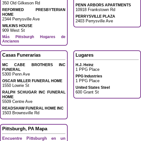
350 Old Gilkeson Rd
PENN ARBORS APARTMENTS
10918 Frankstown Rd
REFORMED PRESBYTERIAN
HOME
PERRYSVILLE PLAZA
2344 Perrysville Ave
2403 Perrysville Ave
WILKINS HOUSE
909 West St
Más Pittsburgh Hogares de
Ancianos
Casas Funerarias
Lugares
MC CABE BROTHERS INC
H.J. Heinz
1 PPG Place
FUNERAL
5300 Penn Ave
PPG Industries
1 PPG Place
OSCAR MILLER FUNERAL HOME
1550 Lowrie St
United States Steel
600 Grant St
RALPH SCHUGAR INC FUNERAL
HOME
5509 Centre Ave
READSHAW FUNERAL HOME INC
1503 Brownsville Rd
Pittsburgh, PA Mapa
Encuentre Pittsburgh en un