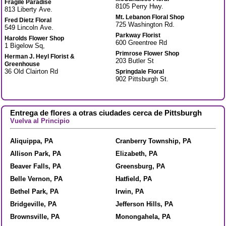
Fragile Paradise
8105 Perry Hwy.
813 Liberty Ave.
Mt. Lebanon Floral Shop
Fred Dietz Floral
725 Washington Rd.
549 Lincoln Ave.
Parkway Florist
Harolds Flower Shop
600 Greentree Rd
1 Bigelow Sq,
Primrose Flower Shop
Herman J. Heyl Florist &
203 Butler St
Greenhouse
36 Old Clairton Rd
Springdale Floral
902 Pittsburgh St.
Entrega de flores a otras ciudades cerca de Pittsburgh
Vuelva al Principio
Aliquippa, PA
Cranberry Township, PA
Allison Park, PA
Elizabeth, PA
Beaver Falls, PA
Greensburg, PA
Belle Vernon, PA
Hatfield, PA
Bethel Park, PA
Irwin, PA
Bridgeville, PA
Jefferson Hills, PA
Brownsville, PA
Monongahela, PA