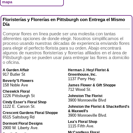
mapa
Floristerías y Florerías en Pittsburgh con Entrega el Mismo
Día
Comprar flores en línea puede ser una molestia con tantas
diferentes opciones de donde elegir. Nosotros simplificamos el
proceso usando nuestras décadas de experiencia enviando flores
para elegir el perfecto florista para su orden. Abajo encontrará
algunos de nuestros floristerías y florerías afiliados en el área de
Pittsburgh que se pueden usar para entregar las flores a domicilio
o oficina.
A Garden Affair
Herman J. Heyl Florist &
917 Butler St
Greenhouse, Inc.
1137 Perry Hwy.
Beverly'S Flowers
158 Noble Ave
James Flower & Gift Shoppe
712 Wood St.
Cheswick Floral
1226 Pittsburgh St
Johnston The Florist
3900 Monroeville Blvd
Cindy Esser's Floral Shop
1122 E. Carson St.
Johnston the Florist & Shackelford's
& Maxwell's
Crescent Gardens Floral Shoppe
3900 Monroeville Blvd.
6515 Saltsburg Rd
Lea's Floral Shop
Dormont Floral Designs
1115 Fifth Ave.
2900 W. Liberty Ave.
McCandless Floral