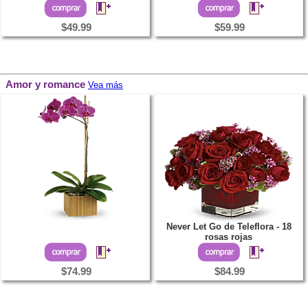
$49.99
$59.99
Amor y romance
Vea más
Never Let Go de Teleflora - 18
rosas rojas
$74.99
$84.99