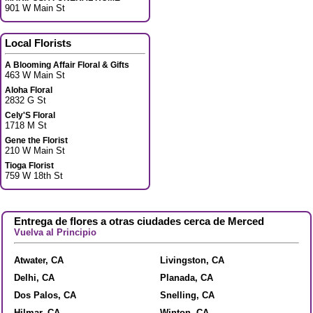
901 W Main St
Local Florists
A Blooming Affair Floral & Gifts
463 W Main St
Aloha Floral
2832 G St
Cely'S Floral
1718 M St
Gene the Florist
210 W Main St
Tioga Florist
759 W 18th St
Entrega de flores a otras ciudades cerca de Merced
Vuelva al Principio
Atwater, CA
Livingston, CA
Delhi, CA
Planada, CA
Dos Palos, CA
Snelling, CA
Hilmar, CA
Winton, CA