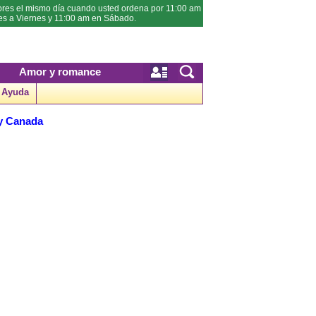
ores el mismo día cuando usted ordena por 11:00 am
es a Viernes y 11:00 am en Sábado.
Amor y romance
Ayuda
 y Canada