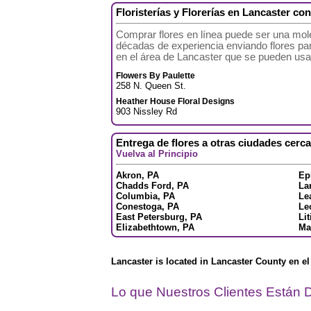
Floristerías y Florerías en Lancaster co
Comprar flores en línea puede ser una mole
décadas de experiencia enviando flores para 
en el área de Lancaster que se pueden usar 
Flowers By Paulette
258 N. Queen St.
Heather House Floral Designs
903 Nissley Rd
Entrega de flores a otras ciudades cerc
Vuelva al Principio
Akron, PA
Ep
Chadds Ford, PA
La
Columbia, PA
Le
Conestoga, PA
Le
East Petersburg, PA
Lit
Elizabethtown, PA
Ma
Lancaster is located in Lancaster County en e
Lo que Nuestros Clientes Están D