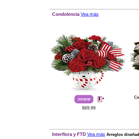
Condolencia
Vea más
Ca
$69.99
Interflora y FTD
Vea más
Arreglos diseñad