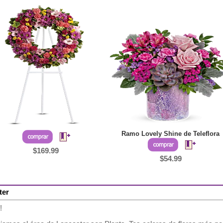
Ramo Lovely Shine de Teleflora
$169.99
$54.99
ter
!