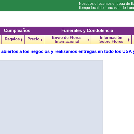
Nosotros ofrecemos entrega de fl
tiempo local de Lancaster de Lun
Cumpleaños
Funerales y Condolencia
Envio de Flores
Información
Regalos
Precio
Internacional
Sobre Flores
abiertos a los negocios y realizamos entregas en todo los USA