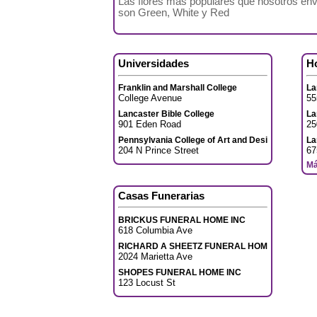
Las flores más populares que nosotros env
son Green, White y Red
Universidades
H
Franklin and Marshall College
La
College Avenue
55
Lancaster Bible College
La
901 Eden Road
25
Pennsylvania College of Art and Design
La
204 N Prince Street
67
Má
Casas Funerarias
BRICKUS FUNERAL HOME INC
618 Columbia Ave
RICHARD A SHEETZ FUNERAL HOME
2024 Marietta Ave
SHOPES FUNERAL HOME INC
123 Locust St