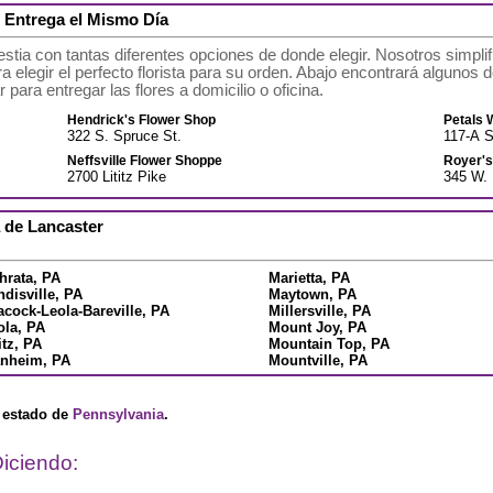
n Entrega el Mismo Día
stia con tantas diferentes opciones de donde elegir. Nosotros simpl
elegir el perfecto florista para su orden. Abajo encontrará algunos de 
para entregar las flores a domicilio o oficina.
Hendrick's Flower Shop
Petals W
322 S. Spruce St.
117-A 
Neffsville Flower Shoppe
Royer's
2700 Lititz Pike
345 W. 
a de Lancaster
hrata, PA
Marietta, PA
ndisville, PA
Maytown, PA
acock-Leola-Bareville, PA
Millersville, PA
ola, PA
Mount Joy, PA
itz, PA
Mountain Top, PA
nheim, PA
Mountville, PA
l estado de
Pennsylvania
.
iciendo: