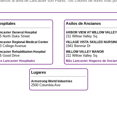
iamos al área de Lancaster son Plants. Tos colores de flores más p
ospitales
Asilos de Ancianos
ncaster General Hospital
ARBOR VIEW AT WILLOW VALLEY
5 North Duke Street
211 Willow Valley Sq
ncaster Regional Medical Center
VILLAGE VISTA SKILLED NURSIN
0 College Avenue
1941 Benmar Dr
ncaster Rehabilitation Hospital
WILLOW VALLEY MANOR
5 Good Drive
211 Willow Valley Sq
s Lancaster Hospitales
Más Lancaster Hogares de Ancia
Lugares
Armstrong World Industries
2500 Columbia Ave