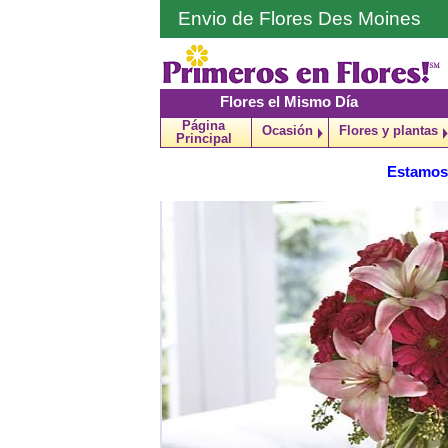
Envio de Flores Des Moines
Flores el Mismo Día
Página
Ocasión
Flores y plantas
Principal
Estamos 