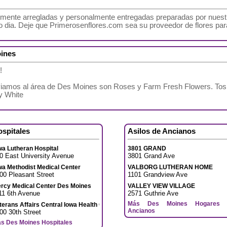
almente arregladas y personalmente entregadas preparadas por nuest
o dia. Deje que Primerosenflores.com sea su proveedor de flores p
oines
!
viamos al área de Des Moines son Roses y Farm Fresh Flowers. Tos 
y White
ospitales
Asilos de Ancianos
wa Lutheran Hospital
3801 GRAND
0 East University Avenue
3801 Grand Ave
wa Methodist Medical Center
VALBORG LUTHERAN HOME
00 Pleasant Street
1101 Grandview Ave
rcy Medical Center Des Moines
VALLEY VIEW VILLAGE
11 6th Avenue
2571 Guthrie Ave
Más Des Moines Hogares 
terans Affairs Central Iowa Health Care System
Ancianos
00 30th Street
s Des Moines Hospitales