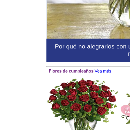
Por qué no alegrarlos con
Flores de cumpleaños
Vea más