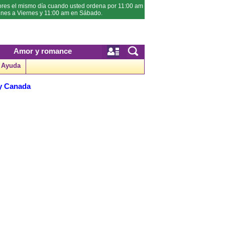
ores el mismo día cuando usted ordena por 11:00 am
unes a Viernes y 11:00 am en Sábado.
Amor y romance
Ayuda
 y Canada