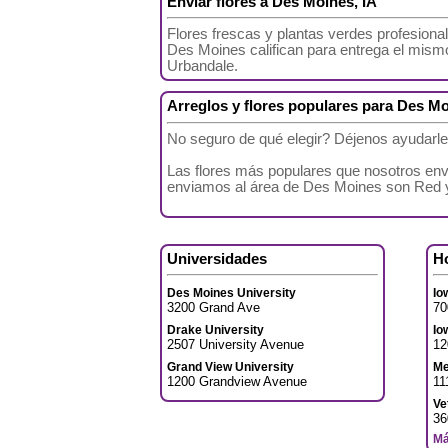
Enviar flores a Des Moines, IA
Flores frescas y plantas verdes profesion
Des Moines califican para entrega el mism
Urbandale.
Arreglos y flores populares para Des M
No seguro de qué elegir? Déjenos ayudarle
Las flores más populares que nosotros en
enviamos al área de Des Moines son Red 
Universidades
H
Des Moines University
Io
3200 Grand Ave
70
Drake University
Io
2507 University Avenue
12
Grand View University
Me
1200 Grandview Avenue
11
Ve
36
Má