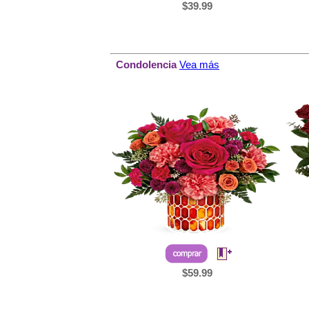
$39.99
Condolencia
Vea más
$59.99