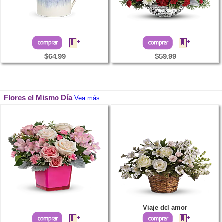
$64.99
$59.99
Flores el Mismo Día
Vea más
Viaje del amor