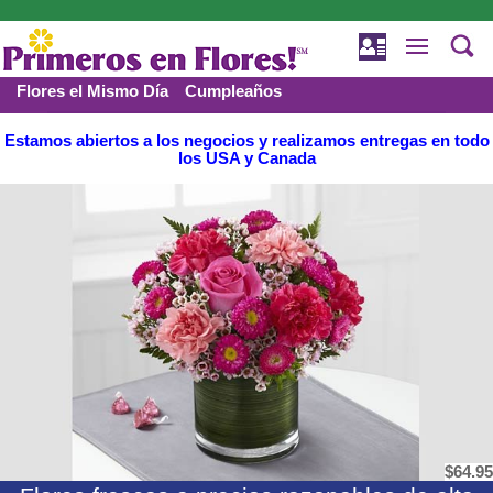
Flores el Mismo Día
Cumpleaños
Funerales y Condolencia
Amor y romance
Estamos abiertos a los negocios y realizamos entregas en todo
los USA y Canada
$64.95