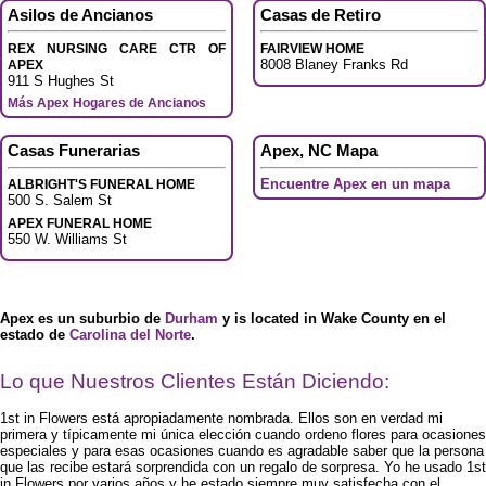
Asilos de Ancianos
Casas de Retiro
REX NURSING CARE CTR OF
FAIRVIEW HOME
8008 Blaney Franks Rd
APEX
911 S Hughes St
Más Apex Hogares de Ancianos
Casas Funerarias
Apex, NC Mapa
Encuentre Apex en un mapa
ALBRIGHT'S FUNERAL HOME
500 S. Salem St
APEX FUNERAL HOME
550 W. Williams St
Apex es un suburbio de
Durham
y is located in Wake County en el
estado de
Carolina del Norte
.
Lo que Nuestros Clientes Están Diciendo:
1st in Flowers está apropiadamente nombrada. Ellos son en verdad mi
primera y típicamente mi única elección cuando ordeno flores para ocasiones
especiales y para esas ocasiones cuando es agradable saber que la persona
que las recibe estará sorprendida con un regalo de sorpresa. Yo he usado 1st
in Flowers por varios años y he estado siempre muy satisfecha con el