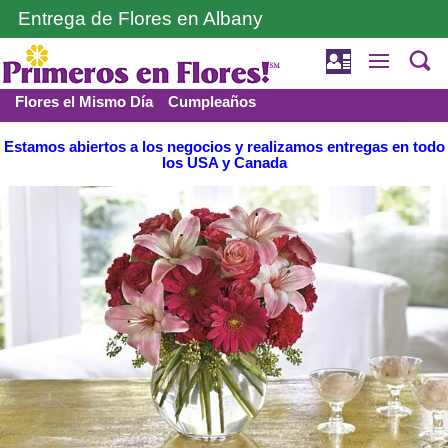
Entrega de Flores en Albany
Flores el Mismo Día
Cumpleaños
Funerales y Condolencia
Amor y romance
Estamos abiertos a los negocios y realizamos entregas en todo
los USA y Canada