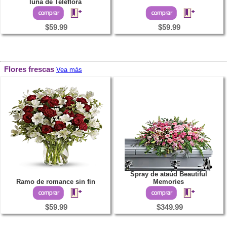
luna de Teleflora
$59.99
$59.99
Flores frescas
Vea más
Spray de ataúd Beautiful
Ramo de romance sin fin
Memories
$59.99
$349.99