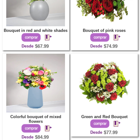
Bouquet in red and white shades
Bouquet of pink roses
Desde
$67.99
Desde
$74.99
Colorful bouquet of mixed
Green and Red Bouquet
flowers
Desde
$77.99
Desde
$84.99