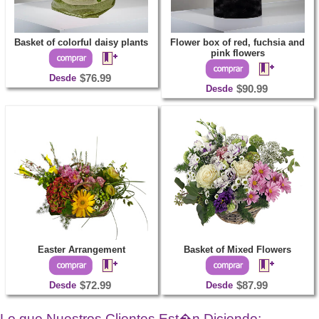
Basket of colorful daisy plants
Flower box of red, fuchsia and
pink flowers
Desde
$76.99
Desde
$90.99
Easter Arrangement
Basket of Mixed Flowers
Desde
$72.99
Desde
$87.99
Lo que Nuestros Clientes Est�n Diciendo: