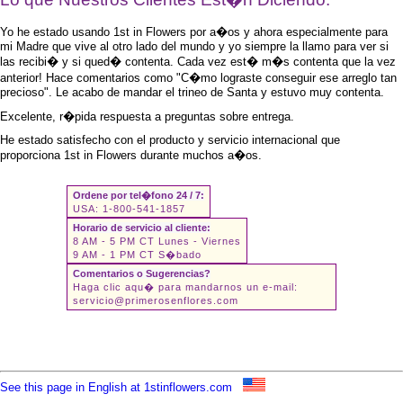
Yo he estado usando 1st in Flowers por a�os y ahora especialmente para
mi Madre que vive al otro lado del mundo y yo siempre la llamo para ver si
las recibi� y si qued� contenta. Cada vez est� m�s contenta que la vez
anterior! Hace comentarios como "C�mo lograste conseguir ese arreglo tan
precioso". Le acabo de mandar el trineo de Santa y estuvo muy contenta.
Excelente, r�pida respuesta a preguntas sobre entrega.
He estado satisfecho con el producto y servicio internacional que
proporciona 1st in Flowers durante muchos a�os.
Ordene por tel�fono 24 / 7:
USA: 1-800-541-1857
Horario de servicio al cliente:
8 AM - 5 PM CT Lunes - Viernes
9 AM - 1 PM CT S�bado
Comentarios o Sugerencias?
Haga clic aqu� para mandarnos un e-mail:
servicio@primerosenflores.com
See this page in English at 1stinflowers.com