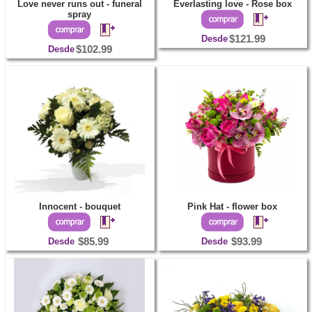
Love never runs out - funeral
Everlasting love - Rose box
spray
Desde
$121.99
Desde
$102.99
Innocent - bouquet
Pink Hat - flower box
Desde
$85.99
Desde
$93.99