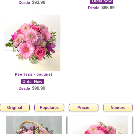
Order Now
$93.99
Desde
$95.99
Desde
Peerless - bouquet
Order Now
$90.99
Desde
Original
Populares
Precio
Nombre