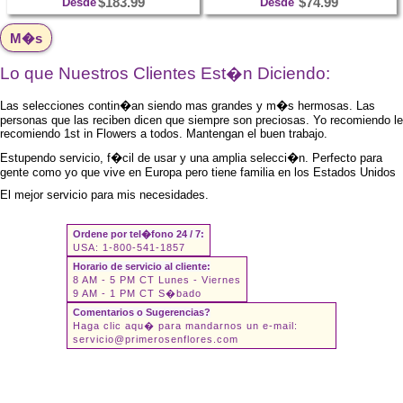
Desde
$183.99
Desde
$74.99
M�s
Lo que Nuestros Clientes Est�n Diciendo:
Las selecciones contin�an siendo mas grandes y m�s hermosas. Las
personas que las reciben dicen que siempre son preciosas. Yo recomiendo le
recomiendo 1st in Flowers a todos. Mantengan el buen trabajo.
Estupendo servicio, f�cil de usar y una amplia selecci�n. Perfecto para
gente como yo que vive en Europa pero tiene familia en los Estados Unidos
El mejor servicio para mis necesidades.
Ordene por tel�fono 24 / 7:
USA: 1-800-541-1857
Horario de servicio al cliente:
8 AM - 5 PM CT Lunes - Viernes
9 AM - 1 PM CT S�bado
Comentarios o Sugerencias?
Haga clic aqu� para mandarnos un e-mail:
servicio@primerosenflores.com