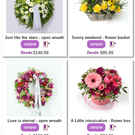
Just like the stars - open wreath
Sunny weekend - flower basket
Desde
$148.99
Desde
$95.99
Love is eternal - open wreath
A Little intoxication - flower box