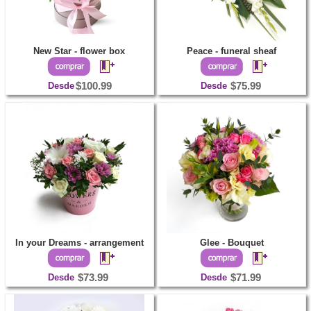
New Star - flower box
Peace - funeral sheaf
Desde
$100.99
Desde
$75.99
In your Dreams - arrangement
Glee - Bouquet
Desde
$73.99
Desde
$71.99