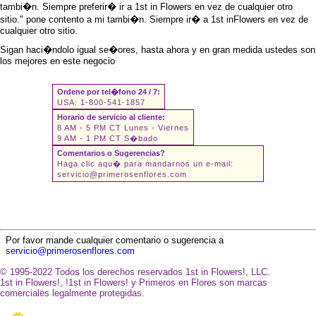
tambi�n. Siempre preferir� ir a 1st in Flowers en vez de cualquier otro
sitio." pone contento a mi tambi�n. Siempre ir� a 1st inFlowers en vez de
cualquier otro sitio.
Sigan haci�ndolo igual se�ores, hasta ahora y en gran medida ustedes son
los mejores en este negocio
Ordene por tel�fono 24 / 7:
USA: 1-800-541-1857
Horario de servicio al cliente:
8 AM - 5 PM CT Lunes - Viernes
9 AM - 1 PM CT S�bado
Comentarios o Sugerencias?
Haga clic aqu� para mandarnos un e-mail:
servicio@primerosenflores.com
Por favor mande cualquier comentario o sugerencia a
servicio@primerosenflores.com
© 1995-2022 Todos los derechos reservados 1st in Flowers!, LLC.
1st in Flowers!, !1st in Flowers! y Primeros en Flores son marcas
comerciales legalmente protegidas.