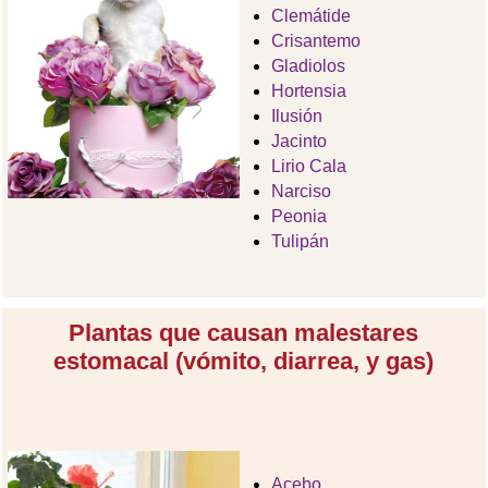
Clemátide
Crisantemo
Gladiolos
Hortensia
Ilusión
Jacinto
Lirio Cala
Narciso
Peonia
Tulipán
Plantas que causan malestares
estomacal (vómito, diarrea, y gas)
Acebo