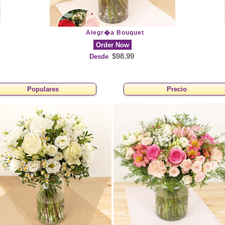
Alegr�a Bouquet
Order Now
$98.99
Desde
Populares
Precio