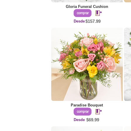
Gloria Funeral Cushion
Desde
$157.99
Paradise Bouquet
Desde
$69.99