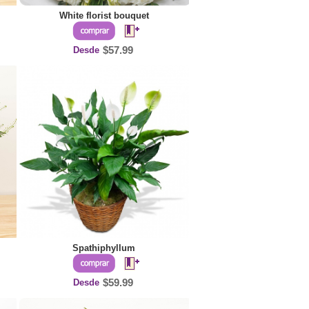
White florist bouquet
Desde
$57.99
Spathiphyllum
Desde
$59.99