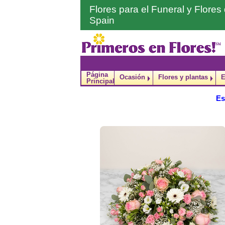
Flores para el Funeral y Flore
Spain
Página
Ocasión
Flores y plantas
E
Principal
Es